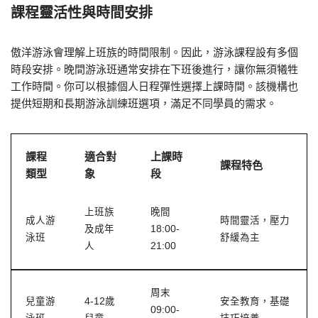
課程靈活性與時間安排
傲洋游泳會理解上班族的時間限制。因此，游泳課程設有多個
時段安排。晚間游泳班通常安排在下班後進行，讓你無須犧牲
工作時間。你可以根據個人日程彈性選擇上課時間。該機構也
提供短期和長期游泳訓練班選項，滿足不同學員的需求。
課程
適合對
上課時
課程特色
類型
象
段
上班族
晚間
成人游
時間靈活，壓力
及成年
18:00-
泳班
舒緩為主
人
21:00
周末
兒童游
4-12歲
安全教育，基礎
09:00-