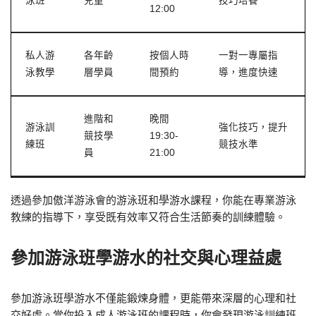
泳班
兒童
技巧培養
12:00
私人游
各年齡
按個人時
一對一專屬指
泳教學
層學員
間預約
導，進度快速
進階和
晚間
游泳訓
強化技巧，提升
競技學
19:30-
練班
競技水準
員
21:00
透過參加傲洋游泳會的游泳班和學游水課程，你能在專業游泳
教練的指導下，享受既有效率又符合生活節奏的訓練體驗。
參加游泳班學游水的社交與心理益處
參加游泳班學游水不僅能鍛煉身體，更能帶來深層的心理和社
交好處。當你投入成人游泳班的課程時，你會發現游泳訓練班