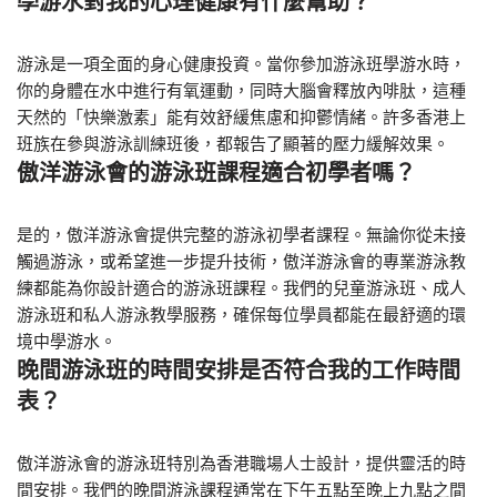
學游水對我的心理健康有什麼幫助？
游泳是一項全面的身心健康投資。當你參加游泳班學游水時，
你的身體在水中進行有氧運動，同時大腦會釋放內啡肽，這種
天然的「快樂激素」能有效舒緩焦慮和抑鬱情緒。許多香港上
班族在參與游泳訓練班後，都報告了顯著的壓力緩解效果。
傲洋游泳會的游泳班課程適合初學者嗎？
是的，傲洋游泳會提供完整的游泳初學者課程。無論你從未接
觸過游泳，或希望進一步提升技術，傲洋游泳會的專業游泳教
練都能為你設計適合的游泳班課程。我們的兒童游泳班、成人
游泳班和私人游泳教學服務，確保每位學員都能在最舒適的環
境中學游水。
晚間游泳班的時間安排是否符合我的工作時間
表？
傲洋游泳會的游泳班特別為香港職場人士設計，提供靈活的時
間安排。我們的晚間游泳課程通常在下午五點至晚上九點之間