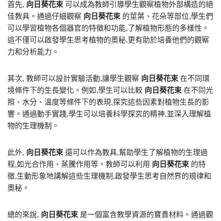
首先,
向日葵花束
可以成為教師引導學生觀察植物外部構造的絕
佳教具。通過仔細觀察
向日葵花束
的莖葉、花朵等部位,學生們
可以學習植物各個器官的特徵和功能,了解植物形態的多樣性。
這不僅可以啟發學生思考植物的奧秘,更有助於培養他們的觀察
力和分析能力。
其次, 教師可以設計實驗活動,讓學生觀察
向日葵花束
在不同環
境條件下的生長變化。例如,學生可以比較
向日葵花束
在不同光
照、水分、溫度等條件下的表現,探究這些因素對植物生長的影
響。通過動手實踐,學生可以培養科學探究的精神,並深入理解植
物的生理機制。
此外,
向日葵花束
還可以作為教具,幫助學生了解植物的生理過
程,如光合作用、蒸騰作用等。教師可以利用
向日葵花束
的特
徵,生動形象地講解這些生理機制,啟發學生思考自然界的規律和
奧秘。
總的來說,
向日葵花束
是一個富含教學資源的寶貴材料。通過觀