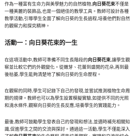
作為一種富有生命力與美學魅力的自然植物,
向日葵花束
不僅是
一種美麗的裝飾品,也是一個絕佳的教學工具。教師可設計各種
教學活動,引導學生全面了解向日葵的生長過程,培養他們對自然
的觀察力和探究精神。
活動一：向日葵花束的一生
在這項活動中,教師可準備不同生長階段的
向日葵花束
,讓學生觀
察並比較它們的外觀變化。從嫩芽、花蕾到盛開的花朵,再到最
後枯萎,學生能夠清楚地了解向日葵的生命歷程。
在觀察的同時,學生可記錄下自己的發現,並嘗試推測植物生命周
期的規律。教師也可以為學生設置模擬實驗,如提供不同的光照
和澆水條件,觀察向日葵的生長反應,培養學生的實踐能力。
最後,教師可鼓勵學生發表自己的發現和想法,並適時補充相關知
識,促進學生之間的交流與探討。通過這一活動,學生不僅能深入