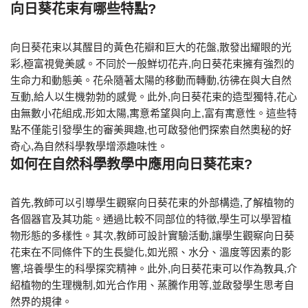
向日葵花束有哪些特點?
向日葵花束以其醒目的黃色花瓣和巨大的花盤,散發出耀眼的光
彩,極富視覺美感。不同於一般鮮切花卉,向日葵花束擁有強烈的
生命力和動態美。花朵隨著太陽的移動而轉動,彷彿在與大自然
互動,給人以生機勃勃的感覺。此外,向日葵花束的造型獨特,花心
由無數小花組成,形如太陽,寓意希望與向上,富有寓意性。這些特
點不僅能引發學生的審美興趣,也可啟發他們探索自然奧秘的好
奇心,為自然科學教學增添趣味性。
如何在自然科學教學中應用向日葵花束?
首先,教師可以引導學生觀察向日葵花束的外部構造,了解植物的
各個器官及其功能。通過比較不同部位的特徵,學生可以學習植
物形態的多樣性。其次,教師可設計實驗活動,讓學生觀察向日葵
花束在不同條件下的生長變化,如光照、水分、溫度等因素的影
響,培養學生的科學探究精神。此外,向日葵花束可以作為教具,介
紹植物的生理機制,如光合作用、蒸騰作用等,並啟發學生思考自
然界的規律。