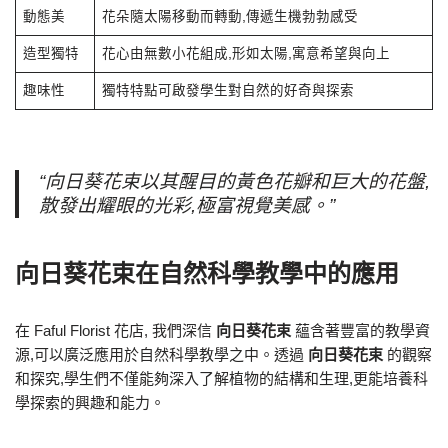
動態美
花朵隨太陽移動而轉動,傳遞生機勃勃感受
造型獨特
花心由無數小花組成,形如太陽,寓意希望與向上
趣味性
獨特特點可啟發學生對自然的好奇與探索
“向日葵花束以其醒目的黃色花瓣和巨大的花盤,
散發出耀眼的光彩,極富視覺美感。”
向日葵花束在自然科學教學中的應用
在 Faful Florist 花店, 我們深信
向日葵花束
蘊含著豐富的教學資
源,可以廣泛應用於自然科學教學之中。透過
向日葵花束
的觀察
和探究,學生們不僅能夠深入了解植物的結構和生理,更能培養科
學探索的興趣和能力。