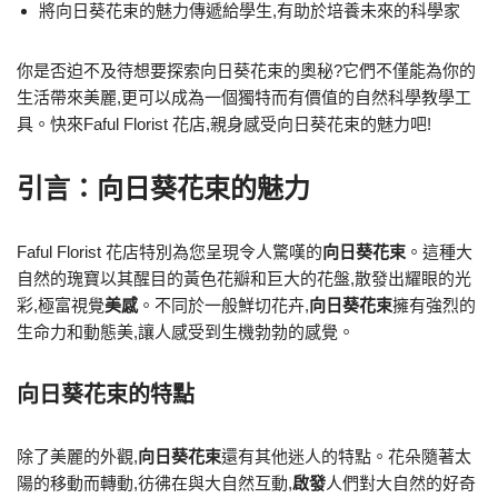
將向日葵花束的魅力傳遞給學生,有助於培養未來的科學家
你是否迫不及待想要探索向日葵花束的奧秘?它們不僅能為你的
生活帶來美麗,更可以成為一個獨特而有價值的自然科學教學工
具。快來Faful Florist 花店,親身感受向日葵花束的魅力吧!
引言：向日葵花束的魅力
Faful Florist 花店特別為您呈現令人驚嘆的
向日葵花束
。這種大
自然的瑰寶以其醒目的黃色花瓣和巨大的花盤,散發出耀眼的光
彩,極富視覺
美感
。不同於一般鮮切花卉,
向日葵花束
擁有強烈的
生命力和動態美,讓人感受到生機勃勃的感覺。
向日葵花束的特點
除了美麗的外觀,
向日葵花束
還有其他迷人的特點。花朵隨著太
陽的移動而轉動,彷彿在與大自然互動,
啟發
人們對大自然的好奇