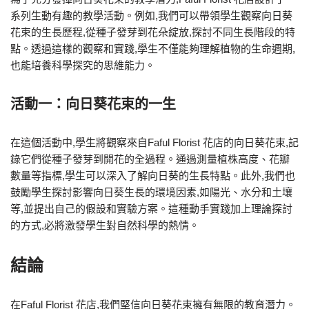
系列生動有趣的教學活動。例如,我們可以帶領學生觀察向日葵
花束的生長歷程,從種子發芽到花朵綻放,探討不同生長階段的特
點。透過這樣的觀察和實踐,學生不僅能夠理解植物的生命週期,
也能培養科學探究的思維能力。
活動一：向日葵花束的一生
在這個活動中,學生將觀察來自Faful Florist 花店的向日葵花束,記
錄它們從種子發芽到開花的全過程。通過測量植株高度、花瓣
數量等指標,學生可以深入了解向日葵的生長特點。此外,我們也
鼓勵學生探討影響向日葵生長的環境因素,如陽光、水分和土壤
等,並提出自己的假設和實驗方案。這種動手實踐加上理論探討
的方式,必將激發學生對自然科學的熱情。
結論
在Faful Florist 花店,我們堅信向日葵花束擁有無限的教育潛力。