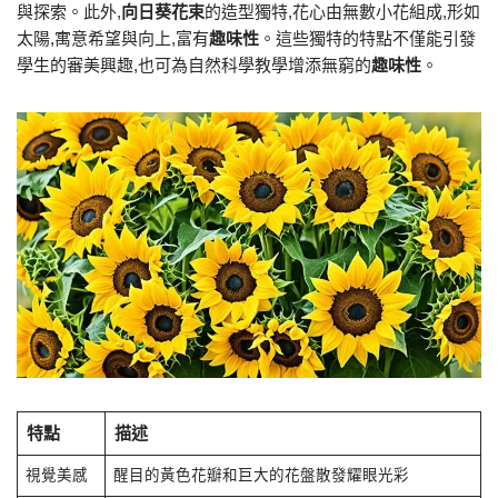
與探索。此外,
向日葵花束
的造型獨特,花心由無數小花組成,形如
太陽,寓意希望與向上,富有
趣味性
。這些獨特的特點不僅能引發
學生的審美興趣,也可為自然科學教學增添無窮的
趣味性
。
特點
描述
視覺美感
醒目的黃色花瓣和巨大的花盤散發耀眼光彩