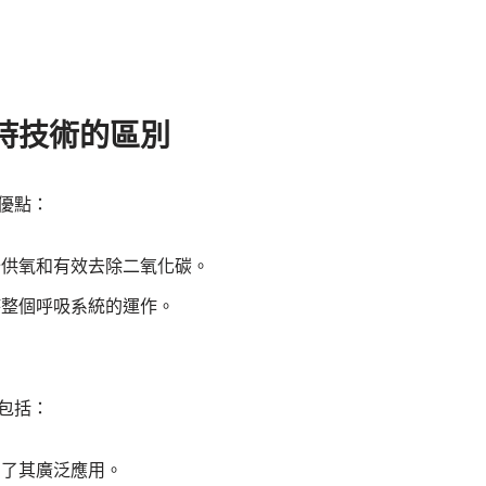
持技術的區別
優點：
分供氧和有效去除二氧化碳。
持整個呼吸系統的運作。
。
包括：
制了其廣泛應用。