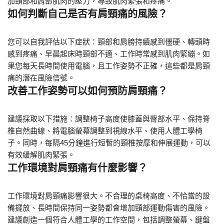
加頸部和肩部肌肉的壓力，導致肌肉緊張和疼痛。
如何判斷自己是否有肩頸痛的風險？
您可以自我評估以下症狀：頸部和肩膀持續感到僵硬、轉頭時
感到疼痛、早晨起床時頸部不適、工作時常感到肌肉緊繃。如
果您每天長時間使用電腦，且工作姿勢不正確，這些都是肩頸
痛的潛在風險信號。
改善工作姿勢可以如何預防肩頸痛？
建議採取以下措施：調整椅子高度使膝蓋與臀部水平、保持脊
椎自然曲線、將電腦螢幕調整到視線水平、使用人體工學椅
子。同時，每隔45分鐘進行短暫的頸椎按摩和伸展運動，可以
有效緩解肌肉緊張。
工作環境對肩頸痛有什麼影響？
工作環境對肩頸痛影響很大。不合理的桌椅高度、不恰當的設
備擺放、長時間保持同一姿勢都會增加頸部運動傷害的風險。
建議創造一個符合人體工學的工作空間，包括調整螢幕、鍵盤