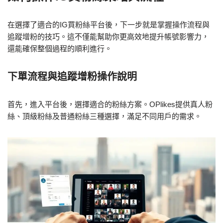
在選擇了適合的IG買粉絲平台後，下一步就是掌握操作流程與
追蹤增粉的技巧。這不僅能幫助你更高效地提升帳號影響力，
還能確保整個過程的順利進行。
下單流程與追蹤增粉操作說明
首先，進入平台後，選擇適合的粉絲方案。OPlikes提供真人粉
絲、頂級粉絲及普通粉絲三種選擇，滿足不同用戶的需求。