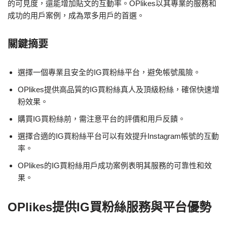
的可見度，還能增加貼文的互動率。OPlikes以其專業的服務和
成功的用戶案例，成為眾多用戶的首選。
關鍵摘要
選擇一個專業且安全的IG買粉絲平台，避免帳號風險。
OPlikes提供高品質的IG買粉絲真人及頂級粉絲，確保快速增
粉效果。
購買IG買粉絲前，需注意平台的評價和用戶反饋。
選擇合適的IG買粉絲平台可以有效提升Instagram帳號的互動
率。
OPlikes的IG買粉絲用戶成功案例表明其服務的可靠性和效
果。
OPlikes提供IG買粉絲服務與平台優勢