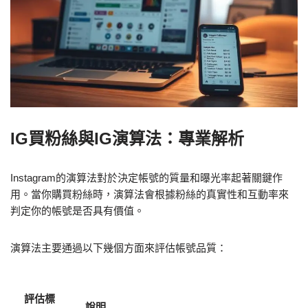
IG買粉絲與IG演算法：專業解析
Instagram的演算法對於決定帳號的質量和曝光率起著關鍵作
用。當你購買粉絲時，演算法會根據粉絲的真實性和互動率來
判定你的帳號是否具有價值。
演算法主要通過以下幾個方面來評估帳號品質：
評估標
說明