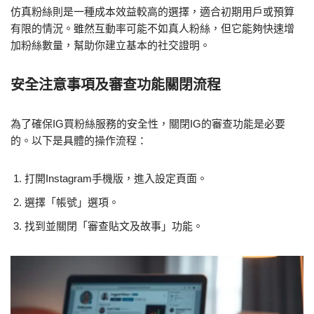
仿真粉絲則是一種成本效益較高的選擇，適合初期用戶或預算
有限的情況。雖然互動率可能不如真人粉絲，但它能夠快速增
加粉絲數量，幫助你建立基本的社交證明。
安全注意事項及審查功能關閉流程
為了確保IG買粉絲服務的安全性，關閉IG的審查功能是必要
的。以下是具體的操作流程：
打開Instagram手機版，進入設定頁面。
選擇「帳號」選項。
找到並關閉「審查貼文及故事」功能。