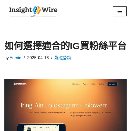
Skip
to
content
如何選擇適合的IG買粉絲平台
by
Admin
2025-04-16
媒體營銷