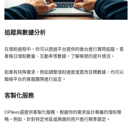
追蹤與數據分析
在增粉過程中，你可以透過平台提供的後台進行實時追蹤。查
看每日增粉數量、互動率等數據，了解帳號的提升情況。
如果有特殊需求，例如調整增粉速度或更改目標數據，均可以
聯絡平台的客服團隊進行設定。
客製化服務
OPlikes還提供客製化服務，根據你的需求設計專屬的增粉策
略。例如，針對特定地區或興趣的用戶進行精準鎖定。