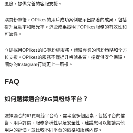
風險，提供完善的客服支援。
購買粉絲後，OPlikes的用戶成功案例顯示出顯著的成果，包括
提升互動率和曝光率。這些成果證明了OPlikes服務的有效性和
可靠性。
立即採用OPlikes的IG買粉絲服務，體驗專業的增粉策略和全方
位支援。OPlikes的服務不僅提升帳號品質，還提供安全保障，
讓你的Instagram行銷更上一層樓。
FAQ
如何選擇適合的IG買粉絲平台？
選擇適合的IG買粉絲平台時，需考慮多個因素，包括平台的信
譽、用戶評價、服務多樣性以及安全性。建議您可以閱讀其他
用戶的評價，並比較不同平台的價格和服務內容。