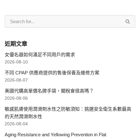
近期文章
女優名器如何滿足不同用戶的需求
2026-08-10
不同 CPAP 供應商提供的售後保養及維修方案
2026-08-07
美國代購高單價名牌手袋，關稅會很高嗎？
2026-08-06
敏感肌膚使用潤滑劑水性之防敏須知：挑選安全衛生系數最高
的天然潤滑劑水性
2026-08-04
Aging Resistance and Yellowing Prevention in Flat