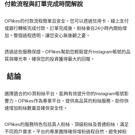
付款流程與訂單完成時間解說
OPlikes的付款流程簡單且安全。您可以透過信用卡、線上支付
或銀行轉帳完成付款。訂單完成後，粉絲會在24小時內開始增
加。整個過程透明，讓您安心無後顧之憂。
透過這些服務保證，OPlikes幫助您輕鬆提升Instagram帳號的品
質與曝光率，確保您的投資獲得最大的回報。
結論
選擇適合的IG買粉絲平台，能夠有效提升你的Instagram帳號影
響力。OPlikes作為專業平台，提供高品質的粉絲服務，助你快
速增加粉絲數量並確保安全性。
OPlikes的服務特色包括真人粉絲、頂級粉絲及普通粉絲，滿足
不同用戶需求。平台的專業團隊確保增粉過程自然，避免掉粉