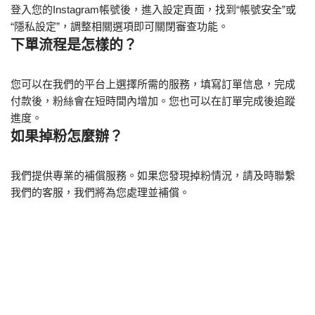
登入您的Instagram帳號後，進入設定頁面，找到“帳號安全”或
“隱私設定”，調整相關選項即可關閉審查功能。
下單流程是怎樣的？
您可以在我們的平台上選擇所需的服務，填寫訂單信息，完成
付款後，粉絲會在短時間內增加。您也可以在訂單完成後追蹤
進度。
如果掉粉怎麼辦？
我們提供專業的補償服務。如果您發現掉粉情況，請及時聯繫
我們的客服，我們將為您處理並補償。