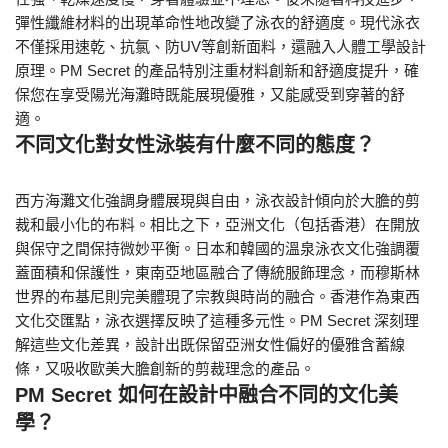
彈性纖維材料的出現革命性地改變了泳衣的舒適度。現代泳衣
不僅採用速乾、抗氯、防UV等創新面料，還融入人體工學設計
原理。PM Secret 的產品特別注重材料創新和舒適度提升，確
保您在享受陽光海灘時既能展現優雅，又能感受到穿著的舒
適。
不同文化對女性泳裝有什麼不同的態度？
西方海灘文化強調身體展現與自由，泳衣設計傾向於大膽的剪
裁和最小化的布料。相比之下，亞洲文化（包括香港）在開放
與保守之間保持微妙平衡。日本和韓國的溫泉泳衣文化強調覆
蓋面積和保護性，東南亞地區融合了傳統服飾理念，而穆斯林
世界的布基尼則完美體現了宗教與時尚的融合。香港作為東西
文化交匯點，泳衣選擇反映了這種多元性。PM Secret 深刻理
解這些文化差異，設計出既保留亞洲女性偏好的優雅含蓄線
條，又吸收歐美大膽創新的剪裁理念的產品。
PM Secret 如何在設計中融合不同的文化美
學？