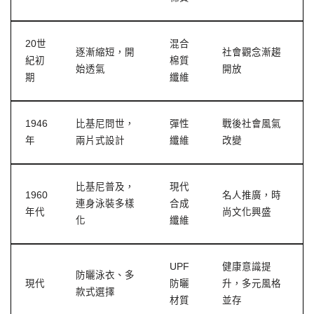
20世
混合
逐漸縮短，開
社會觀念漸趨
紀初
棉質
始透氣
開放
期
纖維
1946
比基尼問世，
彈性
戰後社會風氣
年
兩片式設計
纖維
改變
比基尼普及，
現代
1960
名人推廣，時
連身泳裝多樣
合成
年代
尚文化興盛
化
纖維
UPF
健康意識提
防曬泳衣、多
現代
防曬
升，多元風格
款式選擇
材質
並存