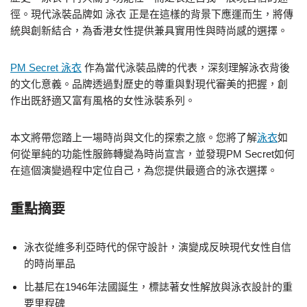
徑。現代泳裝品牌如 泳衣 正是在這樣的背景下應運而生，將傳
統與創新結合，為香港女性提供兼具實用性與時尚感的選擇。
PM Secret 泳衣
作為當代泳裝品牌的代表，深刻理解泳衣背後
的文化意義。品牌透過對歷史的尊重與對現代審美的把握，創
作出既舒適又富有風格的女性泳裝系列。
本文將帶您踏上一場時尚與文化的探索之旅。您將了解
泳衣
如
何從單純的功能性服飾轉變為時尚宣言，並發現PM Secret如何
在這個演變過程中定位自己，為您提供最適合的泳衣選擇。
重點摘要
泳衣從維多利亞時代的保守設計，演變成反映現代女性自信
的時尚單品
比基尼在1946年法國誕生，標誌著女性解放與泳衣設計的重
要里程碑