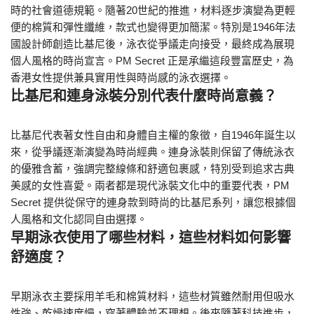
時的社會道德規範。隨著20世紀的推進，材料逐步演變為更輕
便的棉質和彈性纖維，款式也變得更加簡潔。特別是1946年法
國設計師創造比基尼後，泳衣從爭議走向接受，最終成為展現
個人風格的時尚宣言。PM Secret 正是承繼這段豐富歷史，為
香港女性提供兼具實用性與時尚感的泳衣選擇。
比基尼和連身泳裝分別代表什麼時尚意義？
比基尼代表著女性自由和身體自主權的象徵，自1946年誕生以
來，從爭議逐漸演變為時尚經典。連身泳裝則保留了傳統泳衣
的優雅含蓄，強調完整線條和舒適包裹感，特別受到追求古典
美感的女性喜愛。兩者都是現代泳裝文化中的重要代表，PM
Secret 提供從保守的連身款到時尚的比基尼系列，讓您根據個
人風格和文化認同自由選擇。
早期泳衣使用了哪些材料，這些材料如何影響
舒適度？
早期泳衣主要採用羊毛和棉質材料，這些材質雖然耐用但吸水
性強、乾燥速度慢，穿著體驗並不理想。後來隨著科技進步，