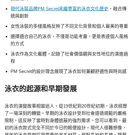
現代泳裝品牌PM Secret承繼豐富的泳衣文化歷史
，融合傳
統與創新
女性泳裝的多樣風格反映了不同文化背景和個人審美的尊重
選擇適合自己的泳衣，不僅是功能考量，更是表達個人風格
的方式
泳衣作為文化載體，記錄了社會價值觀與女性地位的演進過
程
PM Secret的設計理念展現了泳衣如何兼顧舒適性與時尚感
泳衣的起源和早期發展
泳衣的演變故事相當迷人。從19世紀到20世紀初期，泳衣經歷
了一場深刻的轉變。早期的泳衣設計受到社會道德規範的嚴格
限制，這反映了當時對身體遮蔽的強烈需求。您可以看到，最
初的泳衣款式完全不同於今日的輕便設計。現代人很難想像，
早年的泳衣竟然採用厚重的羊毛材質，搭配長袖和長褲。隨著