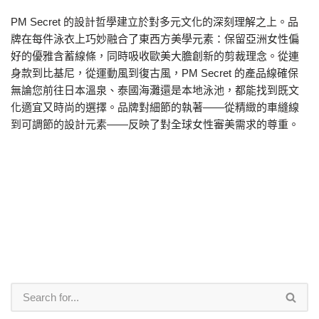
PM Secret 的設計哲學建立於對多元文化的深刻理解之上。品
牌在每件泳衣上巧妙融合了東西方美學元素：保留亞洲女性偏
好的優雅含蓄線條，同時吸收歐美大膽創新的剪裁理念。從連
身款到比基尼，從運動風到復古風，PM Secret 的產品線確保
無論您前往日本溫泉、泰國海灘還是本地泳池，都能找到既文
化適宜又時尚的選擇。品牌對細節的執著——從精緻的車縫線
到可調節的設計元素——反映了對全球女性審美需求的尊重。