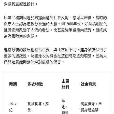
象徵其震撼性設計。
比基尼初期因過於暴露而遭到社會反對。您可以想像，當時的
保守人士認為這款泳衣過於大膽。到1960年代，好萊塢明星的
推廣逐漸改變了人們的看法。比基尼從爭議走向接受，最終成
為海灘時尚的象徵。
連身泳裝的發展也相當重要。與比基尼不同，連身泳裝保留了
更多的遮蔽性。防曬泳衣的概念在這個時期逐漸萌芽，因為人
們開始意識到紫外線對皮膚的傷害。
主要
時期
泳衣特徵
社會背景
材料
羊
19世
長袖長褲，厚
高度保守，重
毛、
紀
重
視身體遮蔽
棉質