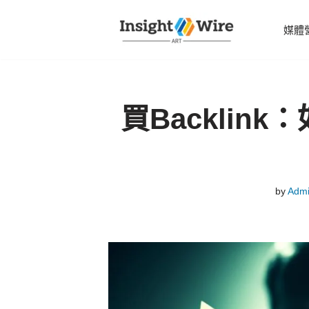
媒體
Skip
to
content
買Backlin
by
Adm