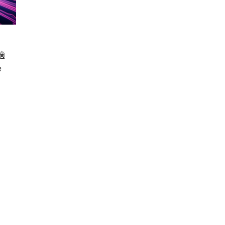
到
適
e