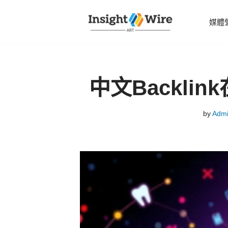
媒體
Skip
to
content
中文Backli
by
Adm