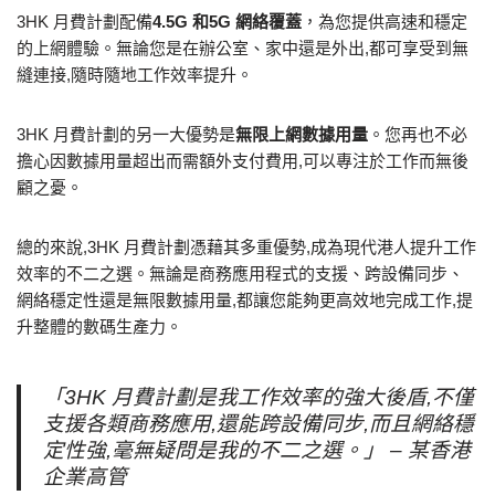
3HK 月費計劃配備
4.5G 和5G 網絡覆蓋
，為您提供高速和穩定
的上網體驗。無論您是在辦公室、家中還是外出,都可享受到無
縫連接,隨時隨地工作效率提升。
3HK 月費計劃的另一大優勢是
無限上網數據用量
。您再也不必
擔心因數據用量超出而需額外支付費用,可以專注於工作而無後
顧之憂。
總的來說,3HK 月費計劃憑藉其多重優勢,成為現代港人提升工作
效率的不二之選。無論是商務應用程式的支援、跨設備同步、
網絡穩定性還是無限數據用量,都讓您能夠更高效地完成工作,提
升整體的數碼生產力。
「3HK 月費計劃是我工作效率的強大後盾,不僅
支援各類商務應用,還能跨設備同步,而且網絡穩
定性強,毫無疑問是我的不二之選。」 – 某香港
企業高管