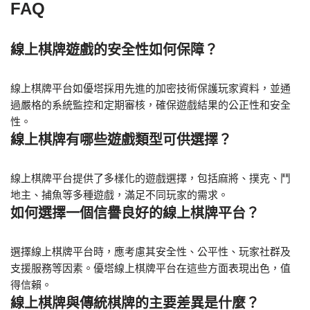
FAQ
線上棋牌遊戲的安全性如何保障？
線上棋牌平台如優塔採用先進的加密技術保護玩家資料，並通
過嚴格的系統監控和定期審核，確保遊戲結果的公正性和安全
性。
線上棋牌有哪些遊戲類型可供選擇？
線上棋牌平台提供了多樣化的遊戲選擇，包括麻將、撲克、鬥
地主、捕魚等多種遊戲，滿足不同玩家的需求。
如何選擇一個信譽良好的線上棋牌平台？
選擇線上棋牌平台時，應考慮其安全性、公平性、玩家社群及
支援服務等因素。優塔線上棋牌平台在這些方面表現出色，值
得信賴。
線上棋牌與傳統棋牌的主要差異是什麼？