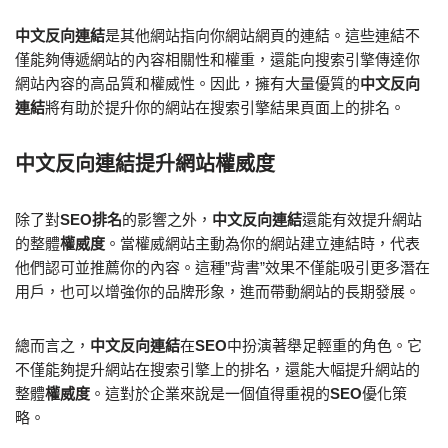
中文反向連結
是其他網站指向你網站網頁的連結。這些連結不
僅能夠傳遞網站的內容相關性和權重，還能向搜索引擎傳達你
網站內容的高品質和權威性。因此，擁有大量優質的
中文反向
連結
將有助於提升你的網站在搜索引擎結果頁面上的排名。
中文反向連結提升網站
權威度
除了對
SEO排名
的影響之外，
中文反向連結
還能有效提升網站
的整體
權威度
。當權威網站主動為你的網站建立連結時，代表
他們認可並推薦你的內容。這種”背書”效果不僅能吸引更多潛在
用戶，也可以增強你的品牌形象，進而帶動網站的長期發展。
總而言之，
中文反向連結
在
SEO
中扮演著舉足輕重的角色。它
不僅能夠提升網站在搜索引擎上的排名，還能大幅提升網站的
整體
權威度
。這對於企業來說是一個值得重視的
SEO
優化策
略。