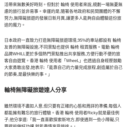
活帶來無數美好時刻。但對於 輪椅 使用者來說,規劃一場無憂無
慮的旅行並非易事。幸運的是,隨著各地政府和民間團體的不懈
努力,無障礙旅遊的發展日新月異,讓更多人能夠自由體驗這份旅
途的魔力。
日本政府一直致力打造無障礙旅遊環境,95%的車站都設有 輪椅
友善的無障礙設施,不同景點也提供 輪椅 租賃服務。電動 輪椅
品牌WHILL更於多個熱門景點推出共享服務,方便行動不便的旅
客自由遊覽。香港 輪椅 使用者「WheeL」也透過自身經歷鼓勵
大家勇敢出發,她表示:「能靠自己的力量完成旅程,創造屬於自己
的節奏,是最快樂的事。」
輪椅無障礙旅遊達人分享
雖然環境不盡如人意,但只要有正確的心態和周詳的準備,每個人
都能擁有難忘的旅行體驗。香港 輪椅 使用者Ricky就是最佳例
子,他分享道:「我一直喜歡探索新地方,即使遇到一些小障礙,只
要提前做好功課,就能盡情享受旅途。」